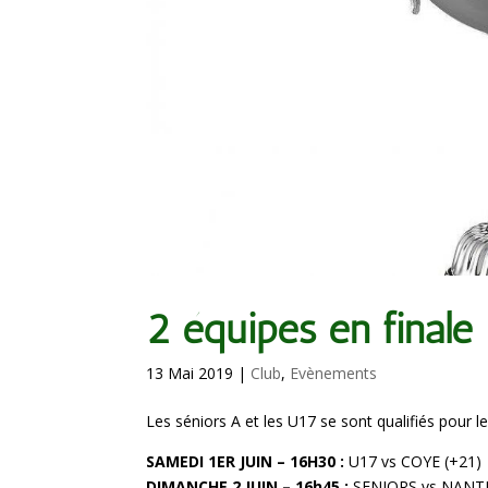
2 équipes en finale 
13 Mai 2019
|
Club
,
Evènements
Les séniors A et les U17 se sont qualifiés pour l
SAMEDI 1ER JUIN – 16H30 :
U17 vs COYE (+21)
DIMANCHE 2 JUIN – 16h45 :
SENIORS vs NANT