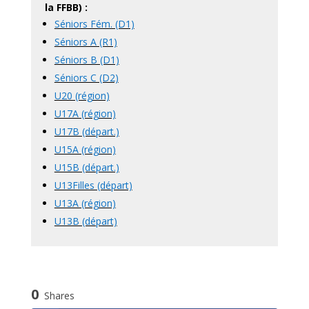
la FFBB) :
Séniors Fém. (D1)
Séniors A (R1)
Séniors B (D1)
Séniors C (D2)
U20 (région)
U17A (région)
U17B (départ.)
U15A (région)
U15B (départ.)
U13Filles (départ)
U13A (région)
U13B (départ)
0
Shares