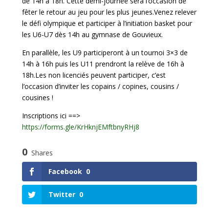
de 14h à 18h. Cette demi-journée sera l’occasion de
fêter le retour au jeu pour les plus jeunes.Venez relever
le défi olympique et participer à l’initiation basket pour
les U6-U7 dès 14h au gymnase de Gouvieux.
En parallèle, les U9 participeront à un tournoi 3×3 de
14h à 16h puis les U11 prendront la relève de 16h à
18h.Les non licenciés peuvent participer, c’est
l’occasion d’inviter les copains / copines, cousins /
cousines !
Inscriptions ici ==>
https://forms.gle/KrHknjEMftbnyRHj8
0
Shares
Facebook
0
Twitter
0